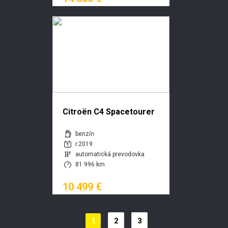
Citroën C4 Spacetourer
PureTech 130 E6.2 Feel
benzín
EAT8
r.2019
automatická prevodovka
81 996 km
10 499 €
1
2
3