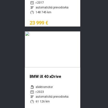
r.2017
automatická prevodovka
148 745 km
23 999 €
BMW iX 40 xDrive
elektromotor
r.2023
automatická prevodovka
61 126 km