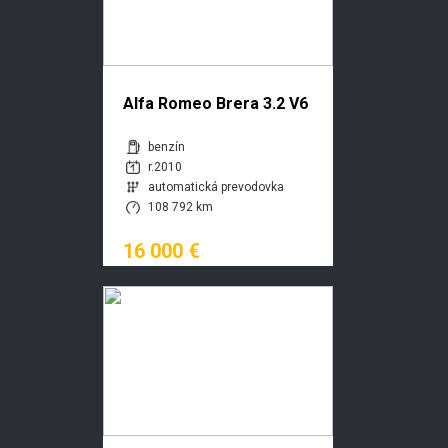
Alfa Romeo Brera 3.2 V6
Q4 A/T
benzín
r.2010
automatická prevodovka
108 792 km
16 000 €