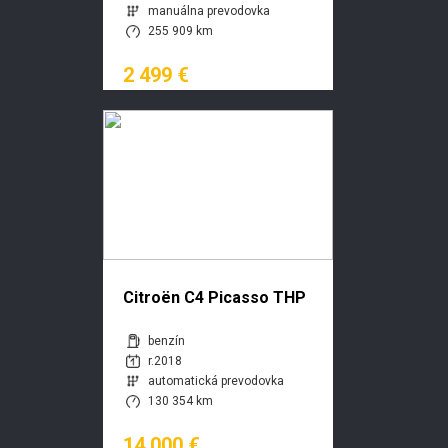
manuálna prevodovka
255 909 km
2 499 €
Citroën C4 Picasso THP
165 EAT6 S&S Feel
benzín
r.2018
automatická prevodovka
130 354 km
14 000 €