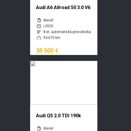
Audi A6 Allroad 50 3.0 V6
TDI mHEV quattro
diesel
tiptronic
r.2020
8-st. automatická prevodovka
94 675 km
38 500 €
Audi Q5 2.0 TDI 190k
quattro S tronic Sport
diesel