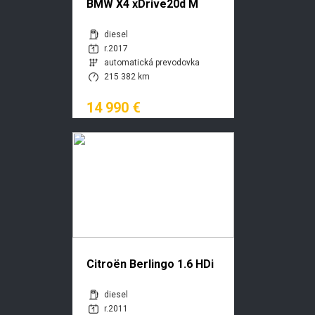
BMW X4 xDrive20d M
Sport A/T
diesel
r.2017
automatická prevodovka
215 382 km
14 990 €
Citroën Berlingo 1.6 HDi
75k L1 Standard
diesel
r.2011