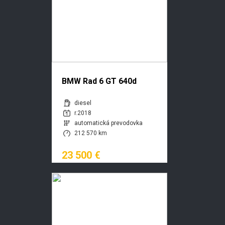
BMW Rad 6 GT 640d
xDrive Gran Turismo A/T
diesel
r.2018
automatická prevodovka
212 570 km
23 500 €