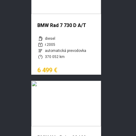
BMW Rad 7 730 D A/T
diesel
r.2005
automatická prevodovka
370 052 km
6 499 €