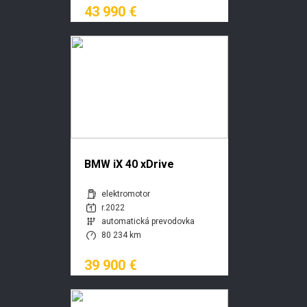
43 990 €
BMW iX 40 xDrive
elektromotor
r.2022
automatická prevodovka
80 234 km
39 900 €